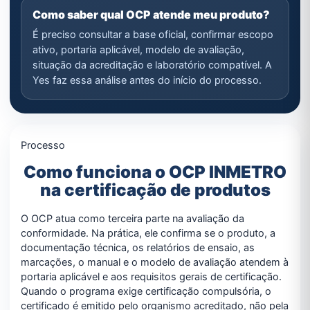
Como saber qual OCP atende meu produto?
É preciso consultar a base oficial, confirmar escopo
ativo, portaria aplicável, modelo de avaliação,
situação da acreditação e laboratório compatível. A
Yes faz essa análise antes do início do processo.
Processo
Como funciona o OCP INMETRO
na certificação de produtos
O OCP atua como terceira parte na avaliação da
conformidade. Na prática, ele confirma se o produto, a
documentação técnica, os relatórios de ensaio, as
marcações, o manual e o modelo de avaliação atendem à
portaria aplicável e aos requisitos gerais de certificação.
Quando o programa exige certificação compulsória, o
certificado é emitido pelo organismo acreditado, não pela