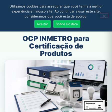
Utilizamos cookies para assegurar que você tenha a melhor
experiência em nosso site. Ao continuar a usar este site,
consideramos que você está de acordo.
Solicitar Orçamento
Aceitar
Sobre Política
OCP INMETRO para
Certificação de
Produtos