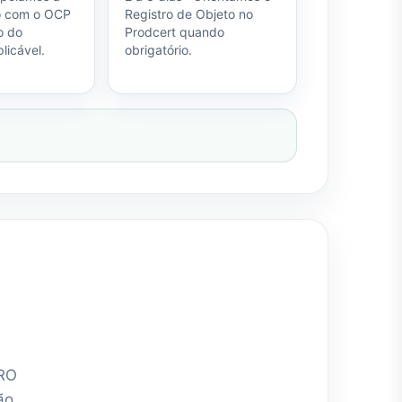
o com o OCP
Registro de Objeto no
o do
Prodcert quando
plicável.
obrigatório.
TRO
ão