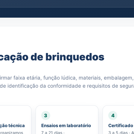
icação de brinquedos
irmar faixa etária, função lúdica, materiais, embalagem,
 de identificação da conformidade e requisitos de segu
3
4
ão técnica
Ensaios em laboratório
Certificado
 Organizamos
7 a 21 dias ·
3 a 5 dias ·