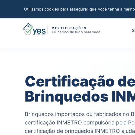
(11) 97464-2778
WhatsApp
Fale com a Yes
Utilizamos cookies para assegurar que você tenha a melho
CERTIFICAÇÕES
S
Cuidamos de tudo para você
Certificação d
Brinquedos I
Brinquedos importados ou fabricados no Br
certificação INMETRO compulsória pela Por
certificação de brinquedos INMETRO ajud