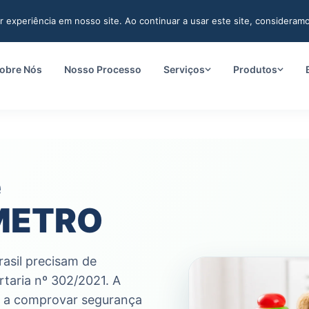
r experiência em nosso site. Ao continuar a usar este site, consideram
obre Nós
Nosso Processo
Serviços
Produtos
e
NMETRO
asil precisam de
taria nº 302/2021. A
a a comprovar segurança