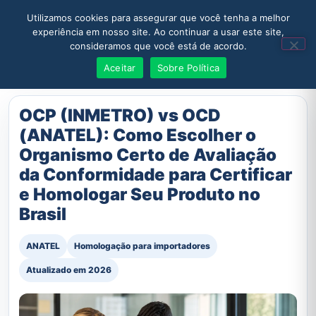
Utilizamos cookies para assegurar que você tenha a melhor
experiência em nosso site. Ao continuar a usar este site,
consideramos que você está de acordo.
Solicitar Orçamento
Aceitar
Sobre Política
OCP (INMETRO) vs OCD
(ANATEL): Como Escolher o
Organismo Certo de Avaliação
da Conformidade para Certificar
e Homologar Seu Produto no
Brasil
ANATEL
Homologação para importadores
Atualizado em 2026