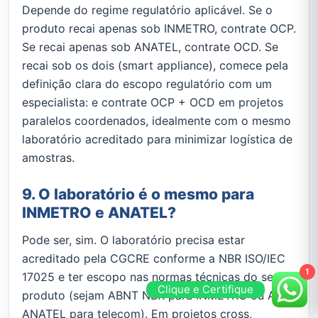
Depende do regime regulatório aplicável. Se o
produto recai apenas sob INMETRO, contrate OCP.
Se recai apenas sob ANATEL, contrate OCD. Se
recai sob os dois (smart appliance), comece pela
definição clara do escopo regulatório com um
especialista: e contrate OCP + OCD em projetos
paralelos coordenados, idealmente com o mesmo
laboratório acreditado para minimizar logística de
amostras.
9. O laboratório é o mesmo para
INMETRO e ANATEL?
Pode ser, sim. O laboratório precisa estar
acreditado pela CGCRE conforme a NBR ISO/IEC
1
17025 e ter escopo nas normas técnicas do seu
Clique e Certifique
produto (sejam ABNT NBR para INMETRO ou Atos
ANATEL para telecom). Em projetos cross,