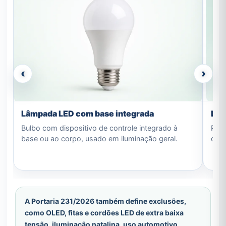
‹
›
Lâmpada LED com base integrada
Lâm
Bulbo com dispositivo de controle integrado à
Prod
base ou ao corpo, usado em iluminação geral.
comp
A Portaria 231/2026 também define exclusões,
como OLED, fitas e cordões LED de extra baixa
tensão, iluminação natalina, uso automotivo,