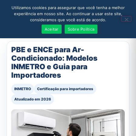
Utilizamos cookies para assegurar que você tenha a melhor
experiência em nosso site. Ao continuar a usar este site,
consideramos que você está de acordo.
Solicitar Orçamento
Aceitar
Sobre Política
PBE e ENCE para Ar-
Condicionado: Modelos
INMETRO e Guia para
Importadores
INMETRO
Certificação para importadores
Atualizado em 2026