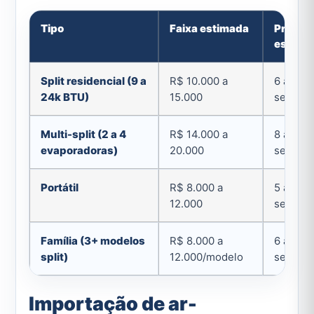
Tipo
Faixa estimada
Prazo
estima
Split residencial (9 a
R$ 10.000 a
6 a 10
24k BTU)
15.000
semana
Multi-split (2 a 4
R$ 14.000 a
8 a 12
evaporadoras)
20.000
semana
Portátil
R$ 8.000 a
5 a 8
12.000
semana
Família (3+ modelos
R$ 8.000 a
6 a 10
split)
12.000/modelo
semana
Importação de ar-