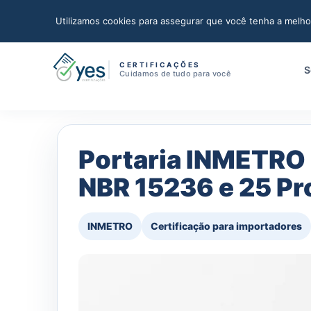
(11) 97464-2778
WhatsApp
Fale com a Yes
Utilizamos cookies para assegurar que você tenha a melho
CERTIFICAÇÕES
S
Cuidamos de tudo para você
Portaria INMETRO 
NBR 15236 e 25 P
INMETRO
Certificação para importadores